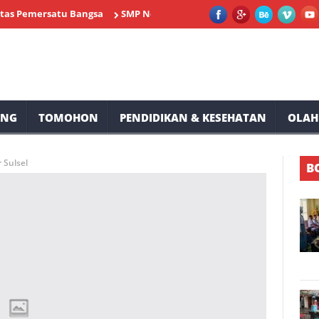
mersatu Bangsa
SMP Negeri 2 Tompaso Siap Memeriahkan HUT RI 
UNG
TOMOHON
PENDIDIKAN & KESEHATAN
OLAH
Sulsel
B