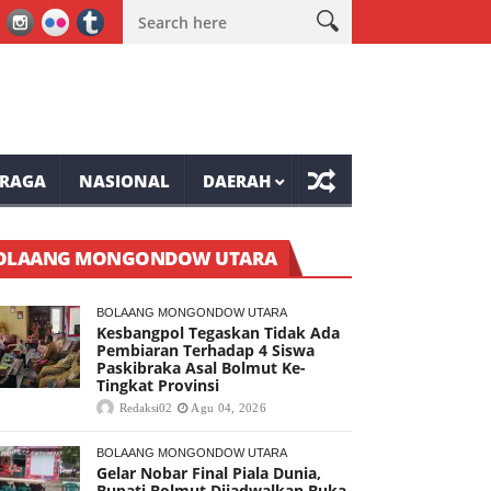
ke-81 Tompaso Raya
Mantap, Lomba Bulu Tangkis Awali Kemeriah
RAGA
NASIONAL
DAERAH
OLAANG MONGONDOW UTARA
BOLAANG MONGONDOW UTARA
Kesbangpol Tegaskan Tidak Ada
Pembiaran Terhadap 4 Siswa
Paskibraka Asal Bolmut Ke-
Tingkat Provinsi
Redaksi02
Agu 04, 2026
BOLAANG MONGONDOW UTARA
Gelar Nobar Final Piala Dunia,
Bupati Bolmut Dijadwalkan Buka