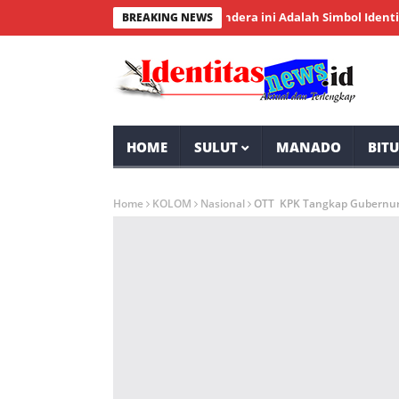
kaan RI, Wakil Wali Kota: Bendera ini Adalah Simbol Identitas Pe
BREAKING NEWS
HOME
SULUT
MANADO
BIT
Home
KOLOM
Nasional
OTT KPK Tangkap Gubernur 