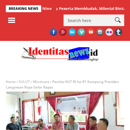
adai Dampak El Nino
Peserta Membludak, Milenial Bintauna Suks
BREAKING NEWS
Home
SULUT
Minahasa
Panitia HUT RI ke-81 Kampung Presiden
Langowan Raya Gelar Rapat