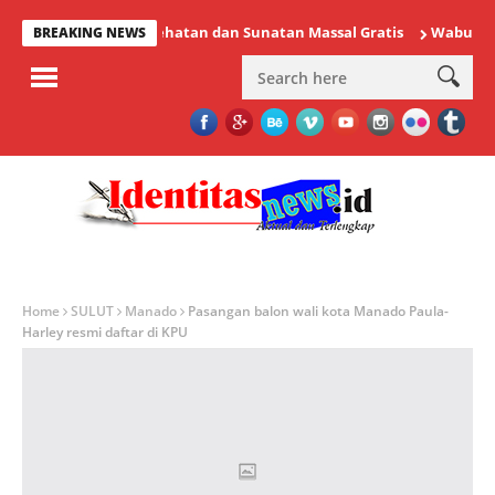
emeriksaan Kesehatan dan Sunatan Massal Gratis
Wabup Minahas
BREAKING NEWS
Home
SULUT
Manado
Pasangan balon wali kota Manado Paula-
Harley resmi daftar di KPU