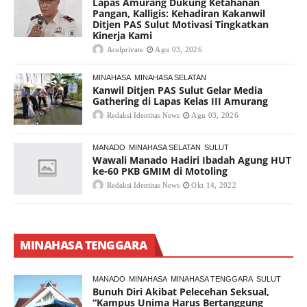
Lapas Amurang Dukung Ketahanan
Pangan, Kalligis: Kehadiran Kakanwil
Ditjen PAS Sulut Motivasi Tingkatkan
Kinerja Kami
Acelprivate
Agu 03, 2026
MINAHASA
MINAHASA SELATAN
Kanwil Ditjen PAS Sulut Gelar Media
Gathering di Lapas Kelas III Amurang
Redaksi Identitas News
Agu 03, 2026
MANADO
MINAHASA SELATAN
SULUT
Wawali Manado Hadiri Ibadah Agung HUT
ke-60 PKB GMIM di Motoling
Redaksi Identitas News
Okt 14, 2022
MINAHASA TENGGARA
MANADO
MINAHASA
MINAHASA TENGGARA
SULUT
Bunuh Diri Akibat Pelecehan Seksual,
“Kampus Unima Harus Bertanggung