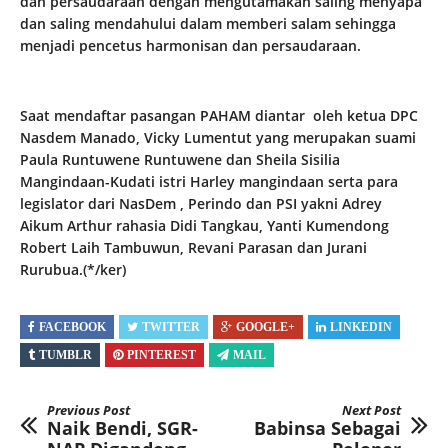
dan persaudaraan dengan mengutamakan saling menyapa
dan saling mendahului dalam memberi salam sehingga
menjadi pencetus harmonisan dan persaudaraan.
Saat mendaftar pasangan PAHAM diantar oleh ketua DPC
Nasdem Manado, Vicky Lumentut yang merupakan suami
Paula Runtuwene Runtuwene dan Sheila Sisilia
Mangindaan-Kudati istri Harley mangindaan serta para
legislator dari NasDem , Perindo dan PSI yakni Adrey
Aikum Arthur rahasia Didi Tangkau, Yanti Kumendong
Robert Laih Tambuwun, Revani Parasan dan Jurani
Rurubua.(*/ker)
FACEBOOK
TWITTER
GOOGLE+
LINKEDIN
TUMBLR
PINTEREST
MAIL
Previous Post
Next Post
Naik Bendi, SGR-
Babinsa Sebagai