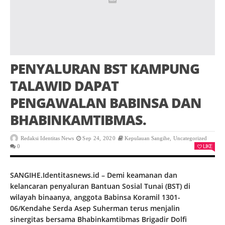
PENYALURAN BST KAMPUNG
TALAWID DAPAT
PENGAWALAN BABINSA DAN
BHABINKAMTIBMAS.
Redaksi Identitas News
Sep 24, 2020
Kepulauan Sangihe
,
Uncategorized
LIKE
0
SANGIHE.Identitasnews.id – Demi keamanan dan
kelancaran penyaluran Bantuan Sosial Tunai (BST) di
wilayah binaanya, anggota Babinsa Koramil 1301-
06/Kendahe Serda Asep Suherman terus menjalin
sinergitas bersama Bhabinkamtibmas Brigadir Dolfi