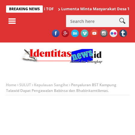
Lumenta Minta Masyarakat Desa Tolok Wasp
BREAKING NEWS
Home
SULUT
Kepulauan Sangihe
Penyaluran BST Kampung
Talawid Dapat Pengawalan Babinsa dan Bhabinkamtibmas.