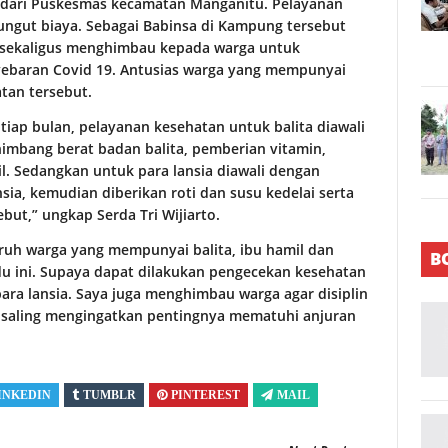
 dari Puskesmas kecamatan Manganitu. Pelayanan
ungut biaya. Sebagai Babinsa di Kampung tersebut
 sekaligus menghimbau kepada warga untuk
ebaran Covid 19. Antusias warga yang mempunyai
atan tersebut.
 tiap bulan, pelayanan kesehatan untuk balita diawali
mbang berat badan balita, pemberian vitamin,
 Sedangkan untuk para lansia diawali dengan
ia, kemudian diberikan roti dan susu kedelai serta
ebut,” ungkap Serda Tri Wijiarto.
ruh warga yang mempunyai balita, ibu hamil dan
B
ndu ini. Supaya dapat dilakukan pengecekan kesehatan
ra lansia. Saya juga menghimbau warga agar disiplin
 saling mengingatkan pentingnya mematuhi anjuran
INKEDIN
TUMBLR
PINTEREST
MAIL