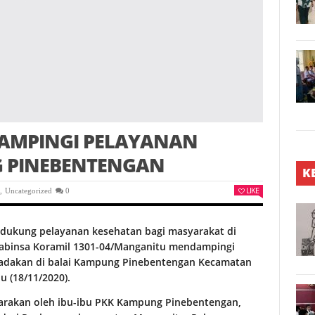
DAMPINGI PELAYANAN
 PINEBENTENGAN
K
LIKE
e
,
Uncategorized
0
ndukung pelayanan kesehatan bagi masyarakat di
 Babinsa Koramil 1301-04/Manganitu mendampingi
i adakan di balai Kampung Pinebentengan Kecamatan
 (18/11/2020).
ggarakan oleh ibu-ibu PKK Kampung Pinebentengan,