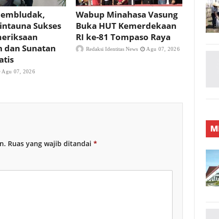
Membludak,
Wabup Minahasa Vasung
Bintauna Sukses
Buka HUT Kemerdekaan
meriksaan
RI ke-81 Tompaso Raya
n dan Sunatan
Redaksi Identitas News
Agu 07, 2026
atis
Agu 07, 2026
M
n.
Ruas yang wajib ditandai
*