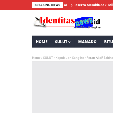
Peserta Membludak, Milenial B
BREAKING NEWS
HOME
SULUT
MANADO
BIT
Home
SULUT
Kepulauan Sangihe
Peran Aktif Babi