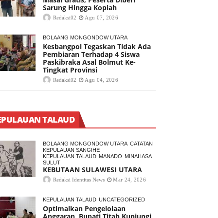
Sarung Hingga Kopiah
Redaksi02
Agu 07, 2026
BOLAANG MONGONDOW UTARA
Kesbangpol Tegaskan Tidak Ada
Pembiaran Terhadap 4 Siswa
Paskibraka Asal Bolmut Ke-
Tingkat Provinsi
Redaksi02
Agu 04, 2026
EPULAUAN TALAUD
BOLAANG MONGONDOW UTARA
CATATAN
KEPULAUAN SANGIHE
KEPULAUAN TALAUD
MANADO
MINAHASA
SULUT
KEBUTAAN SULAWESI UTARA
Redaksi Identitas News
Mar 24, 2026
KEPULAUAN TALAUD
UNCATEGORIZED
Optimalkan Pengelolaan
Anggaran, Bupati Titah Kunjungi