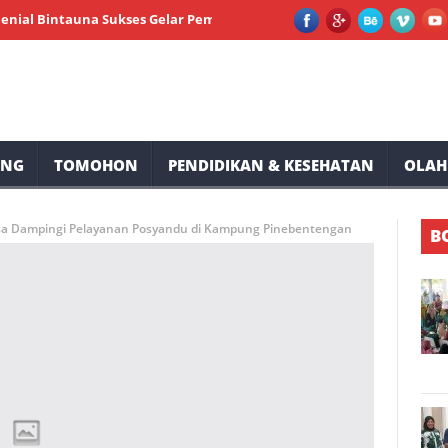
intauna Sukses Gelar Pemeriksaan Kesehatan dan Sunatan Massal Gr
UNG
TOMOHON
PENDIDIKAN & KESEHATAN
OLAH
nsa Dampingi Pelayanan Posyandu di Kampung Pinebentengan
B