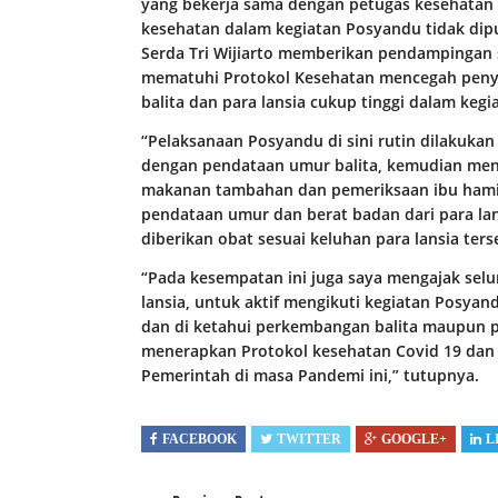
yang bekerja sama dengan petugas kesehatan
kesehatan dalam kegiatan Posyandu tidak dip
Serda Tri Wijiarto memberikan pendampingan
mematuhi Protokol Kesehatan mencegah peny
balita dan para lansia cukup tinggi dalam kegi
“Pelaksanaan Posyandu di sini rutin dilakukan
dengan pendataan umur balita, kemudian meni
makanan tambahan dan pemeriksaan ibu hamil.
pendataan umur dan berat badan dari para lans
diberikan obat sesuai keluhan para lansia ters
“Pada kesempatan ini juga saya mengajak selu
lansia, untuk aktif mengikuti kegiatan Posya
dan di ketahui perkembangan balita maupun pa
menerapkan Protokol kesehatan Covid 19 dan
Pemerintah di masa Pandemi ini,” tutupnya.
FACEBOOK
TWITTER
GOOGLE+
L