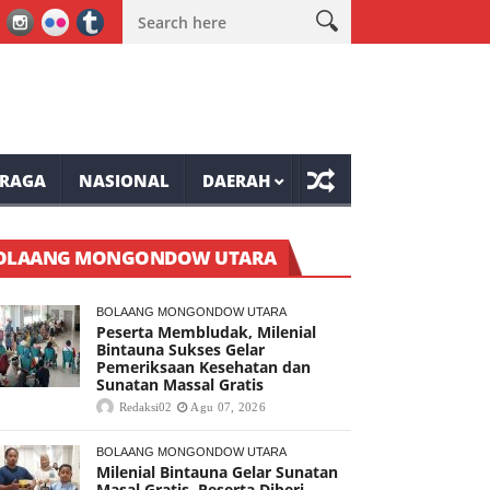
atis
Wabup Minahasa Vasung Buka HUT Kemerdekaan RI ke-81 T
RAGA
NASIONAL
DAERAH
OLAANG MONGONDOW UTARA
BOLAANG MONGONDOW UTARA
Peserta Membludak, Milenial
Bintauna Sukses Gelar
Pemeriksaan Kesehatan dan
Sunatan Massal Gratis
Redaksi02
Agu 07, 2026
BOLAANG MONGONDOW UTARA
Milenial Bintauna Gelar Sunatan
Masal Gratis, Peserta Diberi