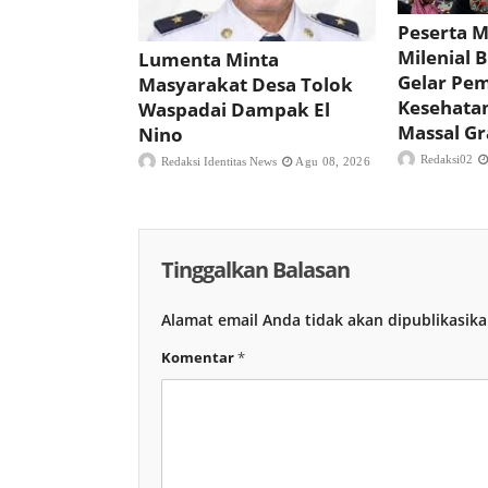
Peserta 
Milenial 
Lumenta Minta
Gelar Pe
Masyarakat Desa Tolok
Kesehata
Waspadai Dampak El
Massal Gr
Nino
Redaksi02
Redaksi Identitas News
Agu 08, 2026
Tinggalkan Balasan
Alamat email Anda tidak akan dipublikasika
Komentar
*