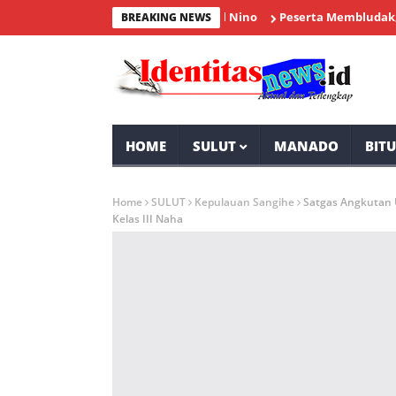
Peserta Membludak, Milenia
BREAKING NEWS
HOME
SULUT
MANADO
BIT
Home
SULUT
Kepulauan Sangihe
Satgas Angkutan 
Kelas III Naha