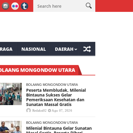
 Gratis
Wabup Minahasa Vasung Buka HUT Kemerdekaan RI ke-8
RAGA
NASIONAL
DAERAH
OLAANG MONGONDOW UTARA
BOLAANG MONGONDOW UTARA
Peserta Membludak, Milenial
Bintauna Sukses Gelar
Pemeriksaan Kesehatan dan
Sunatan Massal Gratis
Redaksi02
Agu 07, 2026
BOLAANG MONGONDOW UTARA
Milenial Bintauna Gelar Sunatan
Masal Gratis, Peserta Diberi