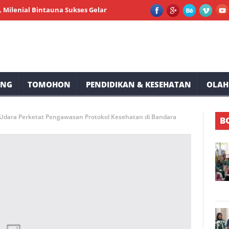
l Bintauna Sukses Gelar Pemeriksaan Kesehatan dan Sunatan Massal
UNG
TOMOHON
PENDIDIKAN & KESEHATAN
OLAH
Udara Perketat Pengawasan Protokol Kesehatan di Bandara
B