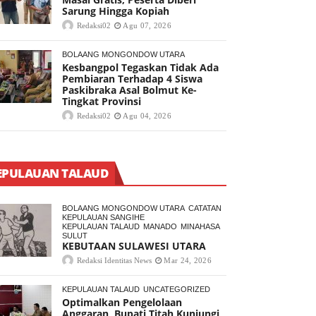
Sarung Hingga Kopiah
Redaksi02
Agu 07, 2026
BOLAANG MONGONDOW UTARA
Kesbangpol Tegaskan Tidak Ada
Pembiaran Terhadap 4 Siswa
Paskibraka Asal Bolmut Ke-
Tingkat Provinsi
Redaksi02
Agu 04, 2026
EPULAUAN TALAUD
BOLAANG MONGONDOW UTARA
CATATAN
KEPULAUAN SANGIHE
KEPULAUAN TALAUD
MANADO
MINAHASA
SULUT
KEBUTAAN SULAWESI UTARA
Redaksi Identitas News
Mar 24, 2026
KEPULAUAN TALAUD
UNCATEGORIZED
Optimalkan Pengelolaan
Anggaran, Bupati Titah Kunjungi