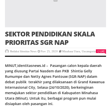
SEKTOR PENDIDIKAN SKALA
PRIORITAS SGR NAP
LIKE
Redaksi Identitas News
Nov 25, 2020
Minahasa Utara
,
Uncategorized
0
MINUT,identitasnews.id – Pasangan calon kepala daerah
yang diusung Partai Nasdem dan PKB Shintia Gelly
Rumumpe dan Netty Agnes Pantouw (SGR-NAP) dalam
debat publik terakhir yang dilaksanaan di Grand Kawanua
Internasional City, Selasa (24/10/2020), berkeinginan
memajukan sektor pendidikan di Kabupaten Minahasa
Utara (Minut). Untuk itu, berbagai program pun mulai
disiapkan oleh pasangan ini.