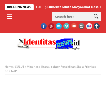
Lumenta Minta Masyarakat Desa Tolok Wasp
BREAKING NEWS
Home
SULUT
Minahasa Utara
sektor Pendidikan Skala Prioritas
SGR NAP