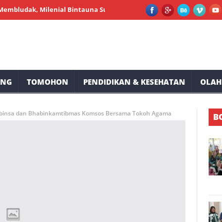
k, Milenial Bintauna Sukses Gelar Pemeriksaan Kesehatan dan Suna
UNG
TOMOHON
PENDIDIKAN & KESEHATAN
OLAH
abinsa dan Bhabinkamtibmas Komsos Bersama Tokoh Agama
B