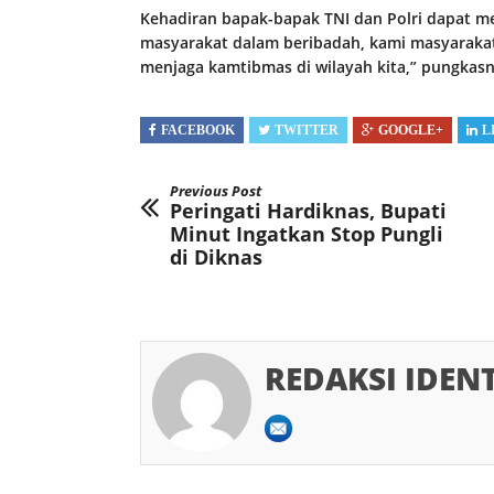
Kehadiran bapak-bapak TNI dan Polri dapat 
masyarakat dalam beribadah, kami masyaraka
menjaga kamtibmas di wilayah kita,” pungkasny
FACEBOOK
TWITTER
GOOGLE+
L
Previous Post
Peringati Hardiknas, Bupati
Minut Ingatkan Stop Pungli
di Diknas
REDAKSI IDEN