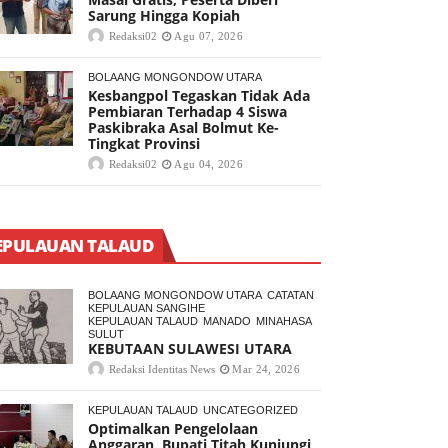
Sarung Hingga Kopiah
Redaksi02
Agu 07, 2026
BOLAANG MONGONDOW UTARA
Kesbangpol Tegaskan Tidak Ada
Pembiaran Terhadap 4 Siswa
Paskibraka Asal Bolmut Ke-
Tingkat Provinsi
Redaksi02
Agu 04, 2026
EPULAUAN TALAUD
BOLAANG MONGONDOW UTARA
CATATAN
KEPULAUAN SANGIHE
KEPULAUAN TALAUD
MANADO
MINAHASA
SULUT
KEBUTAAN SULAWESI UTARA
Redaksi Identitas News
Mar 24, 2026
KEPULAUAN TALAUD
UNCATEGORIZED
Optimalkan Pengelolaan
Anggaran, Bupati Titah Kunjungi