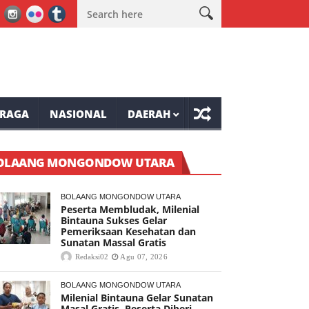
tan Massal Gratis
Wabup Minahasa Vasung Buka HUT Kemerdeka
RAGA
NASIONAL
DAERAH
OLAANG MONGONDOW UTARA
BOLAANG MONGONDOW UTARA
Peserta Membludak, Milenial
Bintauna Sukses Gelar
Pemeriksaan Kesehatan dan
Sunatan Massal Gratis
Redaksi02
Agu 07, 2026
BOLAANG MONGONDOW UTARA
Milenial Bintauna Gelar Sunatan
Masal Gratis, Peserta Diberi