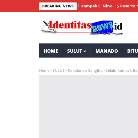
syarakat Desa Tolok Waspadai Dampak El Nino
Peserta Membluda
BREAKING NEWS
HOME
SULUT
MANADO
BIT
Home
SULUT
Kepulauan Sangihe
Selalu Kompak B