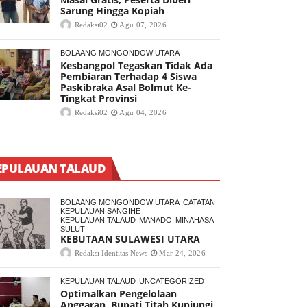
Sarung Hingga Kopiah
Redaksi02
Agu 07, 2026
BOLAANG MONGONDOW UTARA
Kesbangpol Tegaskan Tidak Ada
Pembiaran Terhadap 4 Siswa
Paskibraka Asal Bolmut Ke-
Tingkat Provinsi
Redaksi02
Agu 04, 2026
EPULAUAN TALAUD
BOLAANG MONGONDOW UTARA
CATATAN
KEPULAUAN SANGIHE
KEPULAUAN TALAUD
MANADO
MINAHASA
SULUT
KEBUTAAN SULAWESI UTARA
Redaksi Identitas News
Mar 24, 2026
KEPULAUAN TALAUD
UNCATEGORIZED
Optimalkan Pengelolaan
Anggaran, Bupati Titah Kunjungi