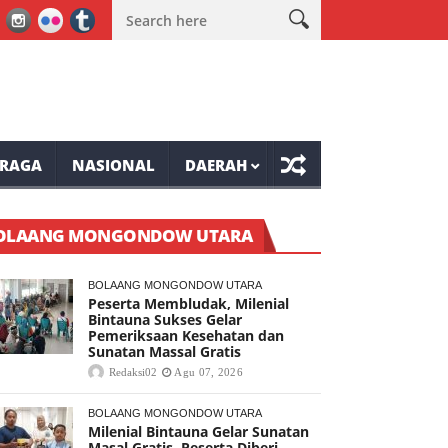
e-81 Tompaso Raya
Lele Minta Masyarakat Ranolambot Waspadai
RAGA
NASIONAL
DAERAH
OLAANG MONGONDOW UTARA
BOLAANG MONGONDOW UTARA
Peserta Membludak, Milenial
Bintauna Sukses Gelar
Pemeriksaan Kesehatan dan
Sunatan Massal Gratis
Redaksi02
Agu 07, 2026
BOLAANG MONGONDOW UTARA
Milenial Bintauna Gelar Sunatan
Masal Gratis, Peserta Diberi