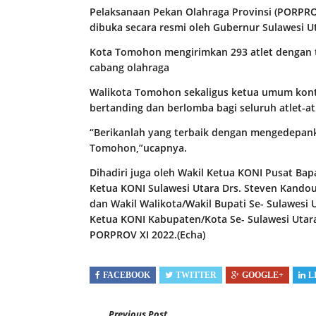
Pelaksanaan Pekan Olahraga Provinsi (PORPRO
dibuka secara resmi oleh Gubernur Sulawesi U
Kota Tomohon mengirimkan 293 atlet dengan t
cabang olahraga
Walikota Tomohon sekaligus ketua umum kon
bertanding dan berlomba bagi seluruh atlet-a
“Berikanlah yang terbaik dengan mengedepan
Tomohon,”ucapnya.
Dihadiri juga oleh Wakil Ketua KONI Pusat Bap
Ketua KONI Sulawesi Utara Drs. Steven Kandou
dan Wakil Walikota/Wakil Bupati Se- Sulawesi 
Ketua KONI Kabupaten/Kota Se- Sulawesi Utara
PORPROV XI 2022.(Echa)
FACEBOOK
TWITTER
GOOGLE+
L
Previous Post