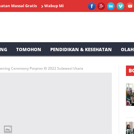
ssal Gratis
Wabup Minahasa Vasung Buka HUT Kemerdekaan RI k
UNG
TOMOHON
PENDIDIKAN & KESEHATAN
OLAH
ening Ceremony Porprov XI 2022 Sulawesi Utara
B