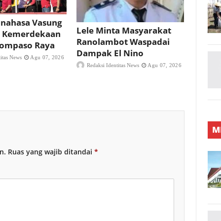
nahasa Vasung
Lele Minta Masyarakat
 Kemerdekaan
Ranolambot Waspadai
 Tompaso Raya
Dampak El Nino
titas News
Agu 07, 2026
Redaksi Identitas News
Agu 07, 2026
M
n.
Ruas yang wajib ditandai
*