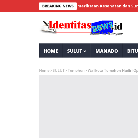
enial Bintauna Sukses Gelar Pemeriksaan Kesehatan dan Sunatan Ma
BREAKING NEWS
HOME
SULUT
MANADO
BIT
Home
SULUT
Tomohon
Walikota Tomohon Hadiri Op