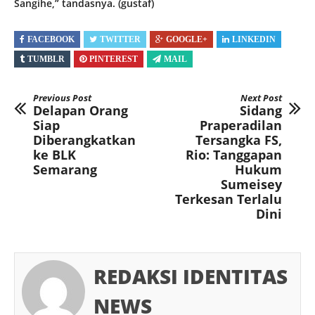
Sangihe,” tandasnya. (gustaf)
FACEBOOK
TWITTER
GOOGLE+
LINKEDIN
TUMBLR
PINTEREST
MAIL
Previous Post
Next Post
Delapan Orang
Sidang
Siap
Praperadilan
Diberangkatkan
Tersangka FS,
ke BLK
Rio: Tanggapan
Semarang
Hukum
Sumeisey
Terkesan Terlalu
Dini
REDAKSI IDENTITAS
NEWS