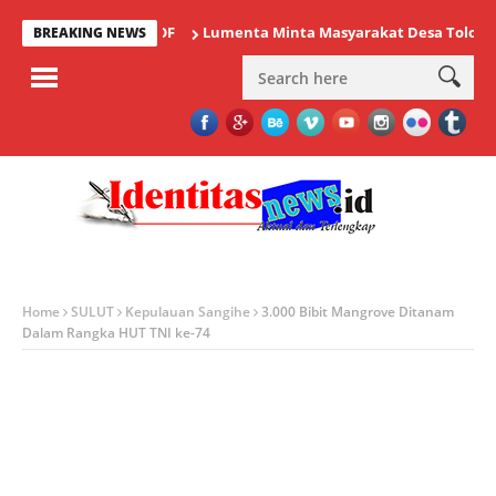
Lumenta Minta Masyarakat Desa Tolok Waspad
BREAKING NEWS
Home
SULUT
Kepulauan Sangihe
3.000 Bibit Mangrove Ditanam
Dalam Rangka HUT TNI ke-74