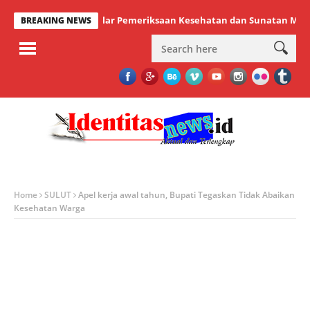
tauna Sukses Gelar Pemeriksaan Kesehatan dan Sunatan Massal Grat
BREAKING NEWS
Home
SULUT
Apel kerja awal tahun, Bupati Tegaskan Tidak Abaikan
Kesehatan Warga