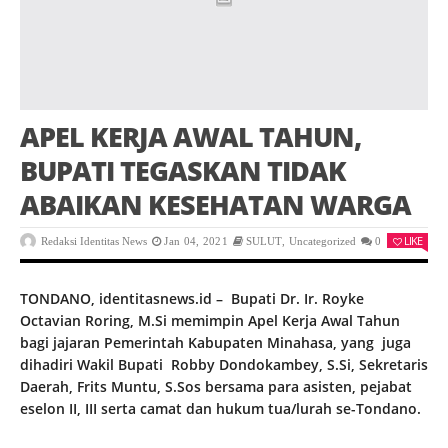
APEL KERJA AWAL TAHUN,
BUPATI TEGASKAN TIDAK
ABAIKAN KESEHATAN WARGA
LIKE
Redaksi Identitas News
Jan 04, 2021
SULUT
,
Uncategorized
0
TONDANO, identitasnews.id – Bupati Dr. Ir. Royke
Octavian Roring, M.Si memimpin Apel Kerja Awal Tahun
bagi jajaran Pemerintah Kabupaten Minahasa, yang juga
dihadiri Wakil Bupati Robby Dondokambey, S.Si, Sekretaris
Daerah, Frits Muntu, S.Sos bersama para asisten, pejabat
eselon II, III serta camat dan hukum tua/lurah se-Tondano.