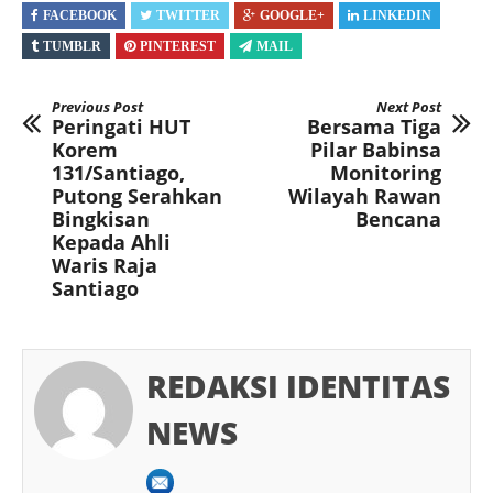
FACEBOOK
TWITTER
GOOGLE+
LINKEDIN
TUMBLR
PINTEREST
MAIL
Previous Post
Next Post
Peringati HUT
Bersama Tiga
Korem
Pilar Babinsa
131/Santiago,
Monitoring
Putong Serahkan
Wilayah Rawan
Bingkisan
Bencana
Kepada Ahli
Waris Raja
Santiago
REDAKSI IDENTITAS
NEWS