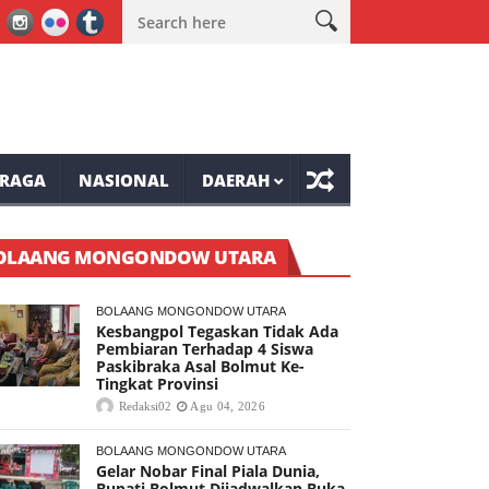
UT RI ke-81 Tompaso Raya
Mantap, Lomba Bulu Tangkis Awali Ke
RAGA
NASIONAL
DAERAH
OLAANG MONGONDOW UTARA
BOLAANG MONGONDOW UTARA
Kesbangpol Tegaskan Tidak Ada
Pembiaran Terhadap 4 Siswa
Paskibraka Asal Bolmut Ke-
Tingkat Provinsi
Redaksi02
Agu 04, 2026
BOLAANG MONGONDOW UTARA
Gelar Nobar Final Piala Dunia,
Bupati Bolmut Dijadwalkan Buka