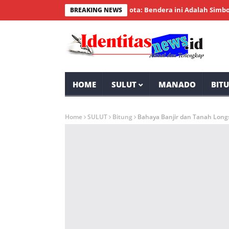
emerdekaan RI, Wakil Wali Kota: Bendera ini Adalah Simbol Identi
BREAKING NEWS
HOME
SULUT
MANADO
BIT
Home
SULUT
Bitung
Bahaya Banjir dan Tanah Long