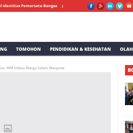
tas Pemersatu Bangsa
SMP Negeri 2 Tompaso Siap Memeriahkan H
UNG
TOMOHON
PENDIDIKAN & KESEHATAN
OLAH
sor, MM Imbau Warga Selalu Waspada
B