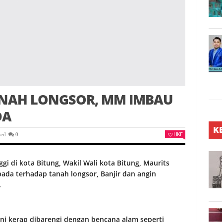
ANAH LONGSOR, MM IMBAU
DA
K
LIKE
zed
0
ggi di kota Bitung, Wakil Wali kota Bitung, Maurits
ada terhadap tanah longsor, Banjir dan angin
.
ini kerap dibarengi dengan bencana alam seperti