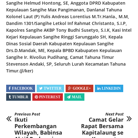
Sangihe Helmud Hontong, SE, Anggota DPRD Kabupaten
Kepulauan Sangihe Max Pangimanan, Danlanal Tahuna
Kolonel Laut (P) Yulis Andreas Lorentius M.Tr.Hanla., M.M,
Dandim 1301/Sangihe Letkol Inf Rahmat Christanto, S.I.P,
Kapolres Sangihe AKBP Tony Budhi Susetyo, S.I.K, Kasi Intel
Kejari Kepulauan Sangihe Ringgi Sarunggalo SH, Kepala
Dinas Sosial Daerah Kabupaten Kepulauan Sangihe
Drs.D.Mandak, ME, Kepala BPBD Kabupaten Kepulauan
Sangihe Ir. Rivolius Pudihang, Camat Tahuna Timur
Stevenson Andaki, SP, Seluruh Lurah Kecamatan Tahuna
Timur.(jl/ker)
FACEBOOK
TWITTER
GOOGLE+
LINKEDIN
TUMBLR
PINTEREST
MAIL
Previous Post
Next Post
Ikuti
Camat Gelar
Perkembangan
Rapat Bersama
Wilayah, Babinsa
Kapitalaung se