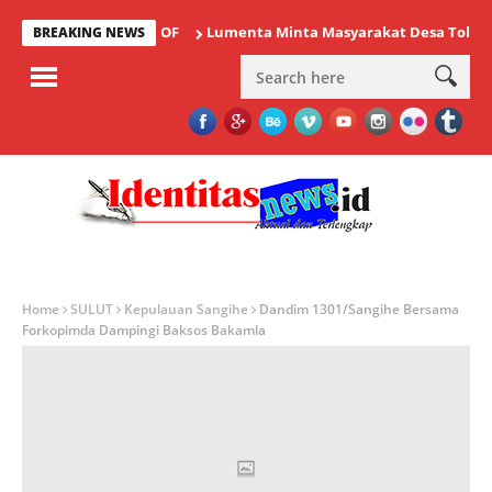
Lumenta Minta Masyarakat Desa Tolok Waspa
BREAKING NEWS
Home
SULUT
Kepulauan Sangihe
Dandim 1301/Sangihe Bersama
Forkopimda Dampingi Baksos Bakamla