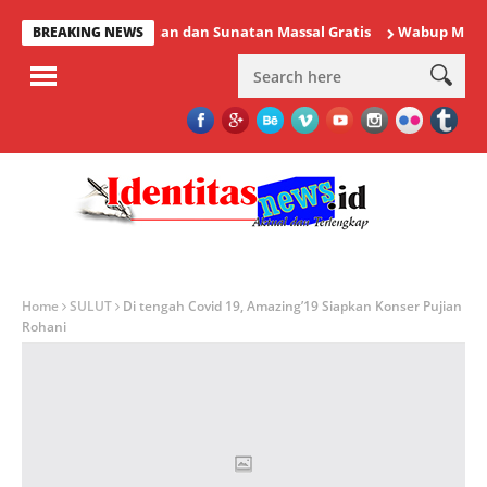
riksaan Kesehatan dan Sunatan Massal Gratis
Wabup Minahasa V
BREAKING NEWS
Home
SULUT
Di tengah Covid 19, Amazing’19 Siapkan Konser Pujian
Rohani