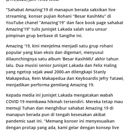
‘’Sahabat Amazing’19 di manapun berada saksikan live
streaming, konser pujian Rohani “Besar KasihMu” di
YouTube chanel “Amazing’19” dan face book page sahabat
Amazing’19’’ tulis JunisJet Lakada salah satu unsur
pimpinan grup berbase di Sangihe ini.
Amazing ‘19, kini menjelma menjadi satu grup rohani
popular yang kian eksis dan digemari, menyusul
dilaunchingnya satu album ‘Besar KasihMU’ akhir tahun
lalu. Dua musisi senior Junisjet Lakada dan Felix Haling
yang ngetop sejak awal 2000-an dilengkapi Stanly
Makapedua, Rein Makapedua dan Keyboardis Jefry Tatawi,
menjadikan performa gemilang Amazing 19.
Kepada media ini JunisJet Lakada mengatakan wabah
COVID 19 membawa hikmah tersendiri. Mereka tetap mau
memuji Tuhan dan menghibur sahabat Amazing 19 di
manapun berada pun di tengah kesesakan akibat
pandemic saat ini. ‘’Memang konser ini menyesuaikan
dengan protap yang ada, kami gelar dengan konsep live