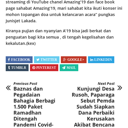
streaming di YouTube chanel Amazing’19 dan face book
page sahabat Amazing’19, mari sahabat kita ikuti konser ini
mohon topangan doa untuk kelancaran acara’’ pungkas
Junisjet Lakada.
Kiranya pujian dan nyanyian A’19 bisa jadi berkat dan
penguatan bagi kita semua , di tengah kegelisahan dan
kekalutan.(kex)
FACEBOOK
TWITTER
GOOGLE+
LINKEDIN
TUMBLR
PINTEREST
MAIL
Previous Post
Next Post
Baznas dan
Kunjungi Desa
Pegadaian
Rusoh, Paparaga
Bahagia Berbagi
Sebut Pemda
1.500 Paket
Sudah Siapkan
Ramadhan
Dana Perbaiki
Ditengah
Kerusakan
Pandemi Covid-
Akibat Bencana