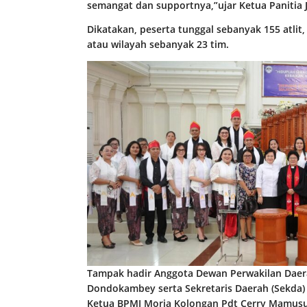
semangat dan supportnya,”ujar Ketua Panitia 
Dikatakan, peserta tunggal sebanyak 155 atlit,
atau wilayah sebanyak 23 tim.
Tampak hadir Anggota Dewan Perwakilan Daera
Dondokambey serta Sekretaris Daerah (Sekda)
Ketua BPMJ Moria Kolongan Pdt Cerry Mamusu