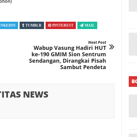
ohon)
INKEDIN
TUMBLR
PINTEREST
MAIL
Next Post
Wabup Vasung Hadiri HUT
ke-190 GMIM Sion Sentrum
Sendangan, Dirangkai Pisah
Sambut Pendeta
B
TITAS NEWS