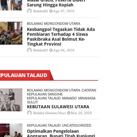
Sarung Hingga Kopiah
Redaksi02
Agu 07, 2026
BOLAANG MONGONDOW UTARA
Kesbangpol Tegaskan Tidak Ada
Pembiaran Terhadap 4 Siswa
Paskibraka Asal Bolmut Ke-
Tingkat Provinsi
Redaksi02
Agu 04, 2026
EPULAUAN TALAUD
BOLAANG MONGONDOW UTARA
CATATAN
KEPULAUAN SANGIHE
KEPULAUAN TALAUD
MANADO
MINAHASA
SULUT
KEBUTAAN SULAWESI UTARA
Redaksi Identitas News
Mar 24, 2026
KEPULAUAN TALAUD
UNCATEGORIZED
Optimalkan Pengelolaan
Anggaran, Bupati Titah Kunjungi