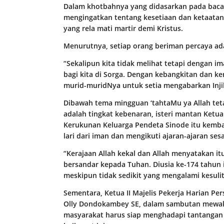
Dalam khotbahnya yang didasarkan pada bacaan
mengingatkan tentang kesetiaan dan ketaatan
yang rela mati martir demi Kristus.
Menurutnya, setiap orang beriman percaya ada
“Sekalipun kita tidak melihat tetapi dengan i
bagi kita di Sorga. Dengan kebangkitan dan 
murid-muridNya untuk setia mengabarkan Injil
Dibawah tema mingguan ‘tahtaMu ya Allah te
adalah tingkat kebenaran, isteri mantan Ketu
Kerukunan Keluarga Pendeta Sinode itu kemb
lari dari iman dan mengikuti ajaran-ajaran sesa
“Kerajaan Allah kekal dan Allah menyatakan i
bersandar kepada Tuhan. Diusia ke-174 tahun i
meskipun tidak sedikit yang mengalami kesuli
Sementara, Ketua II Majelis Pekerja Harian Pe
Olly Dondokambey SE, dalam sambutan mewaki
masyarakat harus siap menghadapi tantangan 