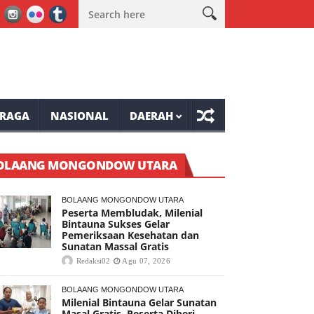
e-81 Tompaso Raya
Lele Minta Masyarakat Ranolambot Waspada
RAGA
NASIONAL
DAERAH
OLAANG MONGONDOW UTARA
BOLAANG MONGONDOW UTARA
Peserta Membludak, Milenial
Bintauna Sukses Gelar
Pemeriksaan Kesehatan dan
Sunatan Massal Gratis
Redaksi02
Agu 07, 2026
BOLAANG MONGONDOW UTARA
Milenial Bintauna Gelar Sunatan
Masal Gratis, Peserta Diberi