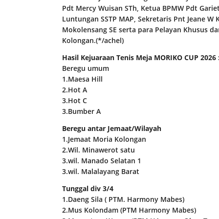
Pdt Mercy Wuisan STh, Ketua BPMW Pdt Garieth
Luntungan SSTP MAP, Sekretaris Pnt Jeane W 
Mokolensang SE serta para Pelayan Khusus da
Kolongan.(*/achel)
Hasil Kejuaraan Tenis Meja MORIKO CUP 2026 
Beregu umum
1.Maesa Hill
2.Hot A
3.Hot C
3.Bumber A
Beregu antar Jemaat/Wilayah
1.Jemaat Moria Kolongan
2.Wil. Minawerot satu
3.wil. Manado Selatan 1
3.wil. Malalayang Barat
Tunggal div 3/4
1.Daeng Sila ( PTM. Harmony Mabes)
2.Mus Kolondam (PTM Harmony Mabes)