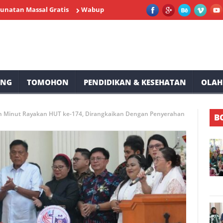
ssal Gratis
Wabup Minahasa Vasung Buka HUT Kemerdekaan RI k
UNG
TOMOHON
PENDIDIKAN & KESEHATAN
OLAH
 Minut Rayakan HUT ke-174, Dirangkaikan Dengan Penyerahan
B