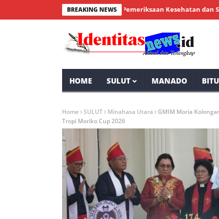
enial Bintauna Sukses Gelar Pemeriksaan Kesehatan dan Sunatan Ma
BREAKING NEWS
HOME
SULUT
MANADO
BIT
Home
SULUT
Minahasa Utara
GMIM Moria Kolongan
Tropi Moriko Cup 2026