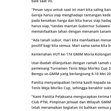
baik saat ini.
“Pesan saya untuk saat ini mari kita saling ban
Gereja harus siap menghadapi tantangan kedep
pada kenaikan harga dan kita harus siap hadap
harus siap,”tandas mantan Gubernur Sulawesi 
memanfaatkan lahan dengan menanam tanama
“Ada tanah subur, mari kita manfaatkan mena
positif bagi kita semua. Mari sama-sama kita
Kemeriahan HUT ke-174 GMIM Moria Kolongan d
Usai ibadah dilanjutkan dengan ramah tamah d
pemenang Turnamen Tenis Meja Moriko Cup 202
Beregu se-GMIM yang berlangsung 8-10 Mei 20
Panitia menyampaikan terima kasih kepada s
Tenis Meja Moriko Cup, sehingga berakhir suks
“Kami Panitia Pelaksana mengucapkan terima 
Club PTM, Pimpinan Jemaat dan Wilayah GMIM 
telah meramaikan kegiatan ini bahkan semua 