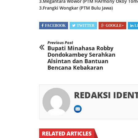
3.Megantara Wowor (PTM HArmony Okoy Tom
3.Frangki Wongkar (PTM Bulu Jawa)
FACEBOOK
TWITTER
GOOGLE+
L
Previous Post
Bupati Minahasa Robby
Dondokambey Serahkan
Alsintan dan Bantuan
Bencana Kebakaran
REDAKSI IDEN
RELATED ARTICLES