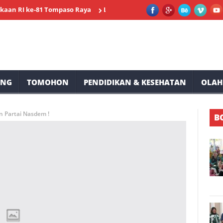
ke-81 Tompaso Raya
Lele Minta Masyarakat Ranolambot Waspada
UNG
TOMOHON
PENDIDIKAN & KESEHATAN
OLAH
n Partai Nasdem !
B