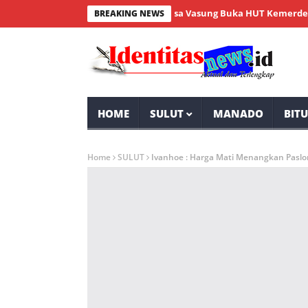
Wabup Minahasa Vasung Buka HUT Kemerdekaan RI 
BREAKING NEWS
HOME
SULUT
MANADO
BIT
Home
SULUT
Ivanhoe : Harga Mati Menangkan Paslo