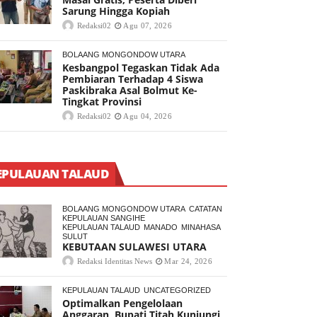
Sarung Hingga Kopiah
Redaksi02
Agu 07, 2026
BOLAANG MONGONDOW UTARA
Kesbangpol Tegaskan Tidak Ada
Pembiaran Terhadap 4 Siswa
Paskibraka Asal Bolmut Ke-
Tingkat Provinsi
Redaksi02
Agu 04, 2026
EPULAUAN TALAUD
BOLAANG MONGONDOW UTARA
CATATAN
KEPULAUAN SANGIHE
KEPULAUAN TALAUD
MANADO
MINAHASA
SULUT
KEBUTAAN SULAWESI UTARA
Redaksi Identitas News
Mar 24, 2026
KEPULAUAN TALAUD
UNCATEGORIZED
Optimalkan Pengelolaan
Anggaran, Bupati Titah Kunjungi