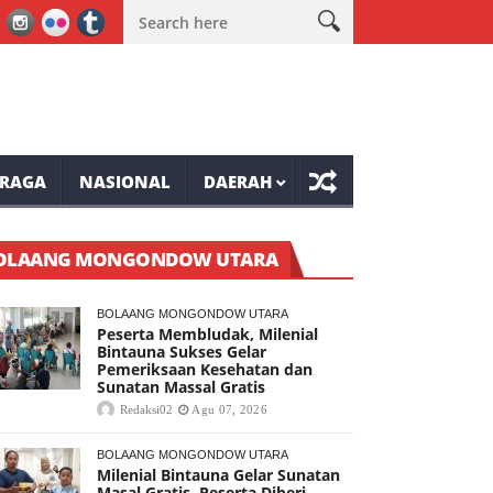
i Dampak El Nino
Legislator DPRD Mianahasa Stvri Tenda Minta 
RAGA
NASIONAL
DAERAH
OLAANG MONGONDOW UTARA
BOLAANG MONGONDOW UTARA
Peserta Membludak, Milenial
Bintauna Sukses Gelar
Pemeriksaan Kesehatan dan
Sunatan Massal Gratis
Redaksi02
Agu 07, 2026
BOLAANG MONGONDOW UTARA
Milenial Bintauna Gelar Sunatan
Masal Gratis, Peserta Diberi