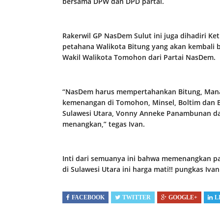
bersama DPW dan DPD partai.
Rakerwil GP NasDem Sulut ini juga dihadiri 
petahana Walikota Bitung yang akan kembali 
Wakil Walikota Tomohon dari Partai NasDem.
“NasDem harus mempertahankan Bitung, Man
kemenangan di Tomohon, Minsel, Boltim dan 
Sulawesi Utara, Vonny Anneke Panambunan d
menangkan,” tegas Ivan.
Inti dari semuanya ini bahwa memenangkan pa
di Sulawesi Utara ini harga mati!! pungkas Ivan.
FACEBOOK
TWITTER
GOOGLE+
L