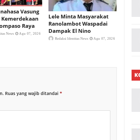
nahasa Vasung
Lele Minta Masyarakat
 Kemerdekaan
Ranolambot Waspadai
 Tompaso Raya
Dampak El Nino
titas News
Agu 07, 2026
Redaksi Identitas News
Agu 07, 2026
K
n.
Ruas yang wajib ditandai
*