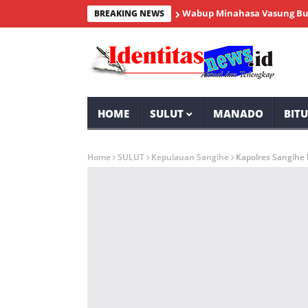
Wabup Minahasa Vasung Buka HUT
BREAKING NEWS
HOME
SULUT
MANADO
BIT
Home
SULUT
Kepulauan Sangihe
Kapolres Sangihe