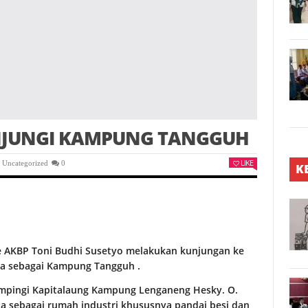
NJUNGI KAMPUNG TANGGUH
LIKE
,
Uncategorized
0
K
e AKBP Toni Budhi Susetyo melakukan kunjungan ke
a sebagai Kampung Tangguh .
ampingi Kapitalaung Kampung Lenganeng Hesky. O.
sebagai rumah industri khususnya pandai besi dan