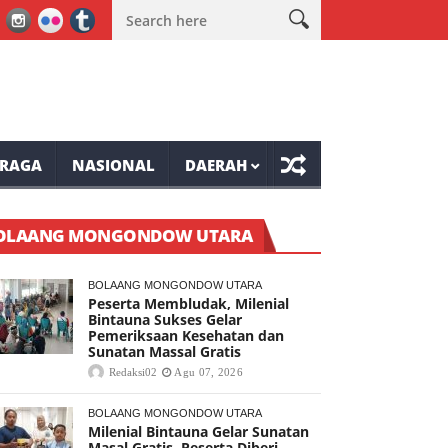
anolambot Waspadai Dampak El Nino
Legislator DPRD Mianahasa S
RAGA
NASIONAL
DAERAH
OLAANG MONGONDOW UTARA
BOLAANG MONGONDOW UTARA
Peserta Membludak, Milenial
Bintauna Sukses Gelar
Pemeriksaan Kesehatan dan
Sunatan Massal Gratis
Redaksi02
Agu 07, 2026
BOLAANG MONGONDOW UTARA
Milenial Bintauna Gelar Sunatan
Masal Gratis, Peserta Diberi