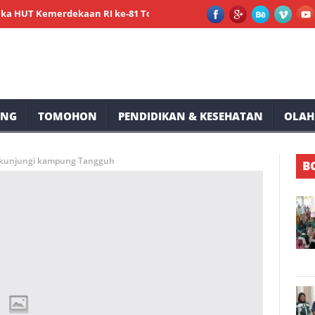
 Kemerdekaan RI ke-81 Tompaso Raya
Lele Minta Masyarakat R
UNG
TOMOHON
PENDIDIKAN & KESEHATAN
OLAH
 kunjungi kampung Tangguh
B