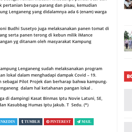
uk pertanian berupa parang dan pisau, kemudian
ung Lenganeng yang didalamnya ada 6 (enam) warga
Toni Budhi Susetyo juga melaksanakan panen tomat di
ang serta panen terong di kebun milik iMance
pangan yg ditanam oleh masyarakat Kampung
 Kampung Lenganeng sudah melaksanakan program
an lokal dalam menghadapi dampak Covid – 19.
B
 sebagai Pilot Projek dan berharap bahwa kampung-
nganeng dalam hal ketahanan pangan lokal .
a di dampingi Kasat Binmas Iptu Novie Latuni, SE,
dan Kasubbag Humas Iptu Jakub. T Sedu. (*)
INKEDIN
TUMBLR
PINTEREST
MAIL