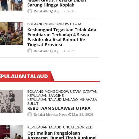
Sarung Hingga Kopiah
Redaksi02
Agu 07, 2026
BOLAANG MONGONDOW UTARA
Kesbangpol Tegaskan Tidak Ada
Pembiaran Terhadap 4 Siswa
Paskibraka Asal Bolmut Ke-
Tingkat Provinsi
Redaksi02
Agu 04, 2026
EPULAUAN TALAUD
BOLAANG MONGONDOW UTARA
CATATAN
KEPULAUAN SANGIHE
KEPULAUAN TALAUD
MANADO
MINAHASA
SULUT
KEBUTAAN SULAWESI UTARA
Redaksi Identitas News
Mar 24, 2026
KEPULAUAN TALAUD
UNCATEGORIZED
Optimalkan Pengelolaan
Anggaran, Bupati Titah Kunjungi