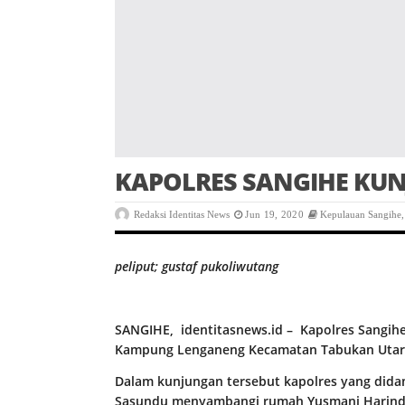
KAPOLRES SANGIHE KU
Redaksi Identitas News
Jun 19, 2020
Kepulauan Sangihe
peliput; gustaf pukoliwutang
SANGIHE, identitasnews.id – Kapolres Sangih
Kampung Lenganeng Kecamatan Tabukan Utar
Dalam kunjungan tersebut kapolres yang did
Sasundu menyambangi rumah Yusmani Harinda 