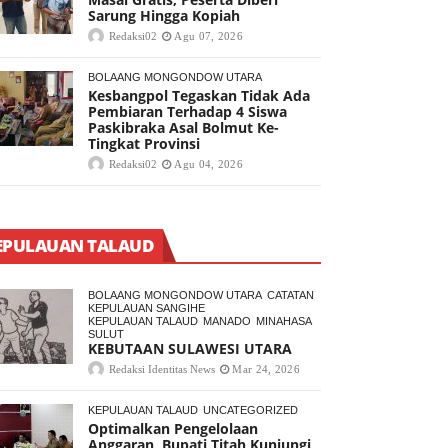
Sarung Hingga Kopiah
Redaksi02
Agu 07, 2026
BOLAANG MONGONDOW UTARA
Kesbangpol Tegaskan Tidak Ada
Pembiaran Terhadap 4 Siswa
Paskibraka Asal Bolmut Ke-
Tingkat Provinsi
Redaksi02
Agu 04, 2026
EPULAUAN TALAUD
BOLAANG MONGONDOW UTARA
CATATAN
KEPULAUAN SANGIHE
KEPULAUAN TALAUD
MANADO
MINAHASA
SULUT
KEBUTAAN SULAWESI UTARA
Redaksi Identitas News
Mar 24, 2026
KEPULAUAN TALAUD
UNCATEGORIZED
Optimalkan Pengelolaan
Anggaran, Bupati Titah Kunjungi