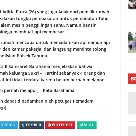
Aditia Putra (26) yang juga Anak dari pemilik rumah
nyalakan tungku pembakaran untuk pembuatan Tahu,
dalam mesin penggilingan Tahu. Namun bensin
ehingga membuat api membesar.
am rumah mencoba untuk memadamkan api namun api
 dan kamar pekerja, dan langsung meminta tolong
polisian Polsek Tahuna.
ata II Samsaret Barahama menjelaskan bahwa
mah keluarga Sukri – Hartini sebanyak 4 orang dan
B
t ini tidak terdata karena belum pernah melapor.
um pernah melapor, ” Kata Barahama.
udah dapat dipadamkan oleh petugas Pemadam
gp)
INKEDIN
TUMBLR
PINTEREST
MAIL