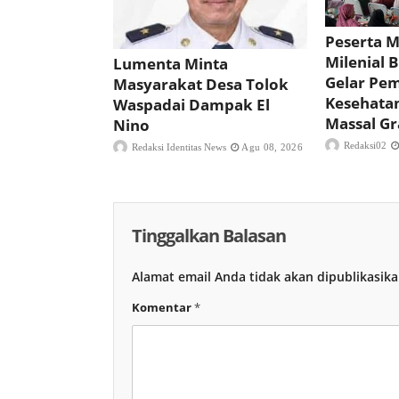
Peserta 
Milenial 
Lumenta Minta
Gelar Pe
Masyarakat Desa Tolok
Kesehata
Waspadai Dampak El
Massal Gr
Nino
Redaksi02
Redaksi Identitas News
Agu 08, 2026
Tinggalkan Balasan
Alamat email Anda tidak akan dipublikasika
Komentar
*