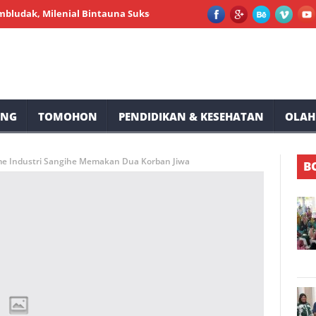
 Milenial Bintauna Sukses Gelar Pemeriksaan Kesehatan dan Sunata
UNG
TOMOHON
PENDIDIKAN & KESEHATAN
OLAH
e Industri Sangihe Memakan Dua Korban Jiwa
B