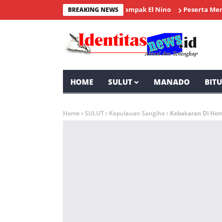
arakat Desa Tolok Waspadai Dampak El Nino
Peserta Membludak,
BREAKING NEWS
HOME
SULUT
MANADO
BIT
Home
SULUT
Kepulauan Sangihe
Kebakaran Di Hom