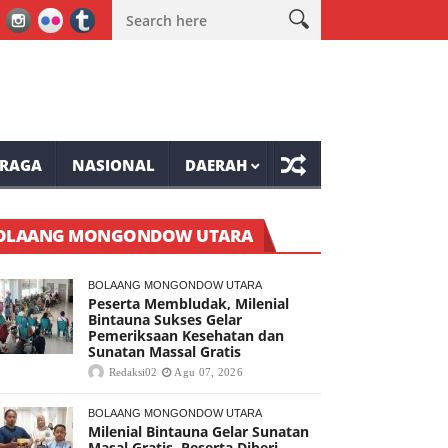
n Massal Gratis
Wabup Minahasa Vasung Buka HUT Kemerdekaan 
RAGA
NASIONAL
DAERAH
OLAANG MONGONDOW UTARA
BOLAANG MONGONDOW UTARA
Peserta Membludak, Milenial
Bintauna Sukses Gelar
Pemeriksaan Kesehatan dan
Sunatan Massal Gratis
Redaksi02
Agu 07, 2026
BOLAANG MONGONDOW UTARA
Milenial Bintauna Gelar Sunatan
Masal Gratis, Peserta Diberi