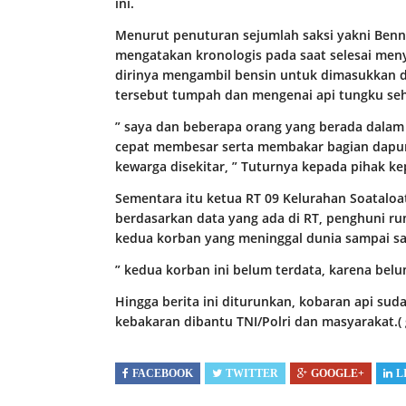
ini.
Menurut penuturan sejumlah saksi yakni Benni 
mengatakan kronologis pada saat selesai me
dirinya mengambil bensin untuk dimasukkan 
tersebut tumpah dan mengenai api tungku s
” saya dan beberapa orang yang berada dal
cepat membesar serta membakar bagian dapur
kewarga disekitar, ” Tuturnya kepada pihak ke
Sementara itu ketua RT 09 Kelurahan Soatalo
berdasarkan data yang ada di RT, penghuni ru
kedua korban yang meninggal dunia sampai saa
” kedua korban ini belum terdata, karena bel
Hingga berita ini diturunkan, kobaran api s
kebakaran dibantu TNI/Polri dan masyarakat.( 
FACEBOOK
TWITTER
GOOGLE+
L