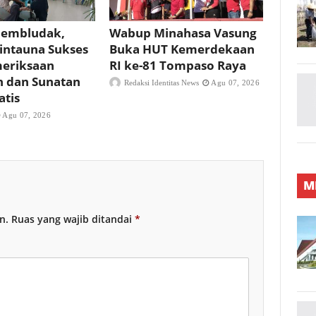
Membludak,
Wabup Minahasa Vasung
Bintauna Sukses
Buka HUT Kemerdekaan
meriksaan
RI ke-81 Tompaso Raya
n dan Sunatan
Redaksi Identitas News
Agu 07, 2026
atis
Agu 07, 2026
M
n.
Ruas yang wajib ditandai
*