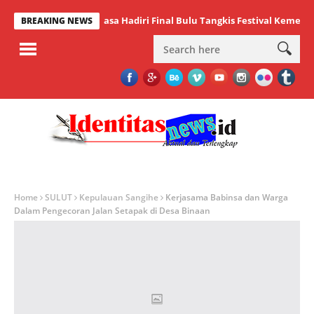
etua PBSI Minahasa Hadiri Final Bulu Tangkis Festival Kemerdekaan
BREAKING NEWS
Home
SULUT
Kepulauan Sangihe
Kerjasama Babinsa dan Warga
Dalam Pengecoran Jalan Setapak di Desa Binaan