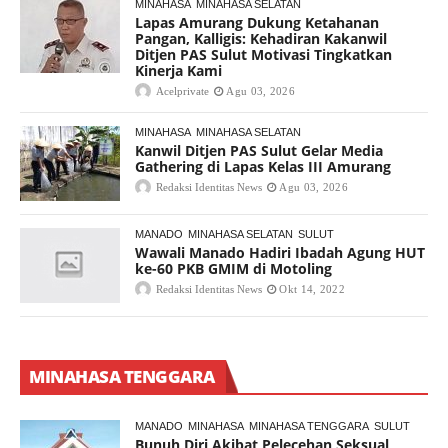
MINAHASA
MINAHASA SELATAN
Lapas Amurang Dukung Ketahanan
Pangan, Kalligis: Kehadiran Kakanwil
Ditjen PAS Sulut Motivasi Tingkatkan
Kinerja Kami
Acelprivate
Agu 03, 2026
MINAHASA
MINAHASA SELATAN
Kanwil Ditjen PAS Sulut Gelar Media
Gathering di Lapas Kelas III Amurang
Redaksi Identitas News
Agu 03, 2026
MANADO
MINAHASA SELATAN
SULUT
Wawali Manado Hadiri Ibadah Agung HUT
ke-60 PKB GMIM di Motoling
Redaksi Identitas News
Okt 14, 2022
MINAHASA TENGGARA
MANADO
MINAHASA
MINAHASA TENGGARA
SULUT
Bunuh Diri Akibat Pelecehan Seksual,