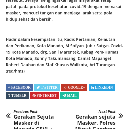
tersebut. Seraya mengingatkan agar mayarakat tetap
patuh pada protokol kesehatan covid-19 dengan memakai
masker, mencuci tangan dan menjaga jarak serta pola
hidup sehat dan bersih.
Hadir dalam kesempatan itu, Kadis Pertanian, Kelautan
dan Perikanan, Kota Manado, M Sofyan. Jubir Satgas Covid-
19 Kota Manado, drg. Sanil Marentek, Kabag Pem-Humas
Kota Manado, Sonny Takumansang, Camat Mapanget
Robert Dauhan dan Staf Khusus Walikota, Ari Turangan.
(red/hms)
FACEBOOK
TWITTER
GOOGLE+
LINKEDIN
TUMBLR
PINTEREST
MAIL
Previous Post
Next Post
Gerakan Sejuta
Gerakan sejuta
Masker di
Masker, Polres
Manado,GSVL :
Minut Gandeng