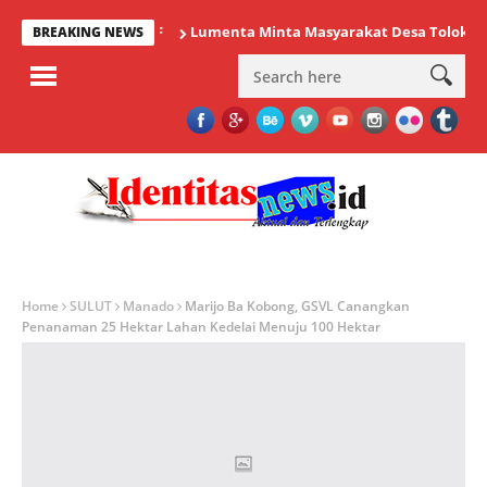
Lumenta Minta Masyarakat Desa Tolok Waspada
BREAKING NEWS
Home
SULUT
Manado
Marijo Ba Kobong, GSVL Canangkan
Penanaman 25 Hektar Lahan Kedelai Menuju 100 Hektar