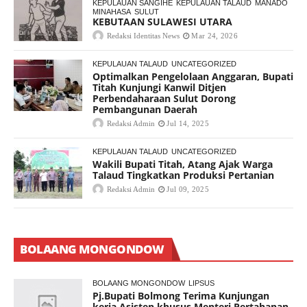
KEPULAUAN SANGIHE
KEPULAUAN TALAUD
MANADO
MINAHASA
SULUT
KEBUTAAN SULAWESI UTARA
Redaksi Identitas News
Mar 24, 2026
KEPULAUAN TALAUD
UNCATEGORIZED
Optimalkan Pengelolaan Anggaran, Bupati
Titah Kunjungi Kanwil Ditjen
Perbendaharaan Sulut Dorong
Pembangunan Daerah
Redaksi Admin
Jul 14, 2025
KEPULAUAN TALAUD
UNCATEGORIZED
Wakili Bupati Titah, Atang Ajak Warga
Talaud Tingkatkan Produksi Pertanian
Redaksi Admin
Jul 09, 2025
BOLAANG MONGONDOW
BOLAANG MONGONDOW
LIPSUS
Pj.Bupati Bolmong Terima Kunjungan
kerja Asisten khusus Menteri Pertahanan