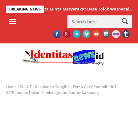
Lumenta Minta Masyarakat Desa Tolok Waspadai Dampak El
BREAKING NEWS
Home
SULUT
Kepulauan Sangihe
Peran Aktif Koramil 1301-
06/Kendahe Dalam Pembangunan Kantor Kampung