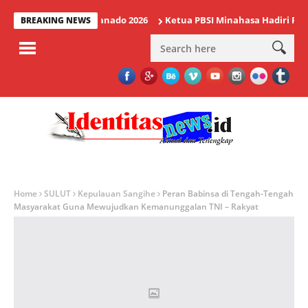
 Wisuda IAKN Manado 2026
Ketua PBSI Minahasa Hadiri Final Bu
BREAKING NEWS
Home
SULUT
Kepulauan Sangihe
Peran Babinsa di Tengah-Tengah
Masyarakat Guna Mewujudkan Kemanunggalan TNI – Rakyat