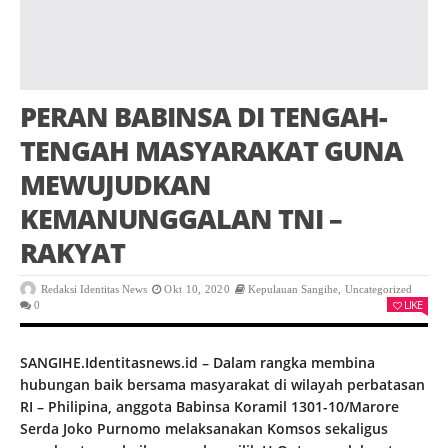
PERAN BABINSA DI TENGAH-
TENGAH MASYARAKAT GUNA
MEWUJUDKAN
KEMANUNGGALAN TNI –
RAKYAT
Redaksi Identitas News
Okt 10, 2020
Kepulauan Sangihe
,
Uncategorized
LIKE
0
SANGIHE.Identitasnews.id – Dalam rangka membina
hubungan baik bersama masyarakat di wilayah perbatasan
RI – Philipina, anggota Babinsa Koramil 1301-10/Marore
Serda Joko Purnomo melaksanakan Komsos sekaligus