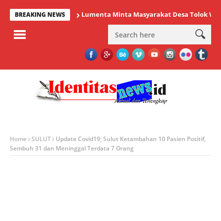
Lumenta Minta Masyarakat Desa Tolok Waspadai
BREAKING NEWS
Home
SULUT
Update Covid19; Sulut Ketambahan 10 Pasien Positif,
Sembuh 31 dan Meninggal Terdata 7 Orang