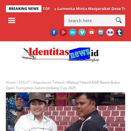
Lumenta Minta Masyarakat Desa Tolok Waspa
BREAKING NEWS
Home
SULUT
Kepulauan Talaud
Wabup Talaud AGB Resmi Buka
Open Turnamen Sahentimbang Cup 2025