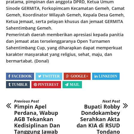
pratama, pimpinan dan anggota DPRD, Ketua Umum
Sinode GERMITA, Forkopimcam Kecamatan Gemeh, Camat
Gemeh, Koordinator Wilayah Gemeh, Kepala Desa Gemeh,
Ketua Jemaat, serta pelayan khusus dan jemaat GERMITA
Sahentimbang Gemeh.
Pemerintah daerah memberikan apresiasi kepada panitia
dan jemaat atas terselenggaranya Open Turnamen
Sahentimbang Cup, yang diharapkan dapat memperkuat
karakter masyarakat yang religius, sehat, maju, dan
bermartabat. (Donal)
FACEBOOK
TWITTER
GOOGLE+
LINKEDIN
TUMBLR
PINTEREST
MAIL
Previous Post
Next Post
Pimpin Apel
Bupati Robby
Perdana, Wabup
Dondokambey
AGB Tekankan
Serahkan Akta
Kedisiplinan Dan
dan KIA di RSUD
Tanggung Jawab
Tondano