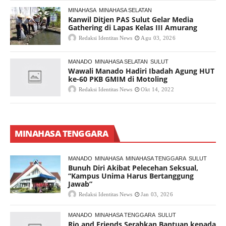
MINAHASA
MINAHASA SELATAN
Kanwil Ditjen PAS Sulut Gelar Media
Gathering di Lapas Kelas III Amurang
Redaksi Identitas News
Agu 03, 2026
MANADO
MINAHASA SELATAN
SULUT
Wawali Manado Hadiri Ibadah Agung HUT
ke-60 PKB GMIM di Motoling
Redaksi Identitas News
Okt 14, 2022
MINAHASA TENGGARA
MANADO
MINAHASA
MINAHASA TENGGARA
SULUT
Bunuh Diri Akibat Pelecehan Seksual,
“Kampus Unima Harus Bertanggung
Jawab”
Redaksi Identitas News
Jan 03, 2026
MANADO
MINAHASA TENGGARA
SULUT
Rio and Friends Serahkan Bantuan kepada