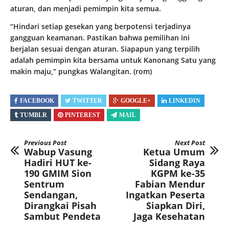
aturan, dan menjadi pemimpin kita semua.
“Hindari setiap gesekan yang berpotensi terjadinya
gangguan keamanan. Pastikan bahwa pemilihan ini
berjalan sesuai dengan aturan. Siapapun yang terpilih
adalah pemimpin kita bersama untuk Kanonang Satu yang
makin maju,” pungkas Walangitan. (rom)
FACEBOOK
TWITTER
GOOGLE+
LINKEDIN
TUMBLR
PINTEREST
MAIL
Previous Post
Next Post
Wabup Vasung
Ketua Umum
Hadiri HUT ke-
Sidang Raya
190 GMIM Sion
KGPM ke-35
Sentrum
Fabian Mendur
Sendangan,
Ingatkan Peserta
Dirangkai Pisah
Siapkan Diri,
Sambut Pendeta
Jaga Kesehatan