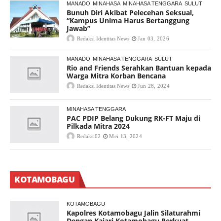
MANADO
MINAHASA
MINAHASA TENGGARA
SULUT
Bunuh Diri Akibat Pelecehan Seksual,
“Kampus Unima Harus Bertanggung
Jawab”
Redaksi Identitas News
Jan 03, 2026
MANADO
MINAHASA TENGGARA
SULUT
Rio and Friends Serahkan Bantuan kepada
Warga Mitra Korban Bencana
Redaksi Identitas News
Jun 28, 2024
MINAHASA TENGGARA
PAC PDIP Belang Dukung RK-FT Maju di
Pilkada Mitra 2024
Redaksi02
Mei 13, 2024
KOTAMOBAGU
KOTAMOBAGU
Kapolres Kotamobagu Jalin Silaturahmi
Dengan Kajari Kotamobagu Perkuat