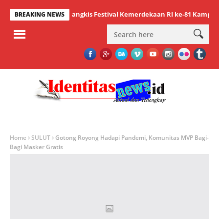
diri Final Bulu Tangkis Festival Kemerdekaan RI ke-81 Kampung Pre
BREAKING NEWS
Home
SULUT
Gotong Royong Hadapi Pandemi, Komunitas MVP Bagi-
Bagi Masker Gratis