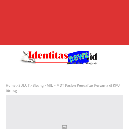
Home
SULUT
Bitung
MJL – MDT Paslon Pendaftar Pertama di KPU
Bitung