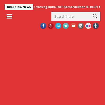
Wabup Minahasa Vasung Buka HUT Kemerdekaan RI ke-81 Tompaso R
BREAKING NEWS