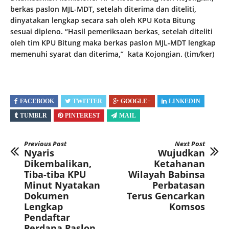
berkas paslon MJL-MDT, setelah diterima dan diteliti,
dinyatakan lengkap secara sah oleh KPU Kota Bitung
sesuai dipleno. “Hasil pemeriksaan berkas, setelah diteliti
oleh tim KPU Bitung maka berkas paslon MJL-MDT lengkap
memenuhi syarat dan diterima,” kata Kojongian. (tim/ker)
FACEBOOK
TWITTER
GOOGLE+
LINKEDIN
TUMBLR
PINTEREST
MAIL
Previous Post
Next Post
Nyaris
Wujudkan
Dikembalikan,
Ketahanan
Tiba-tiba KPU
Wilayah Babinsa
Minut Nyatakan
Perbatasan
Dokumen
Terus Gencarkan
Lengkap
Komsos
Pendaftar
Perdana Paslon