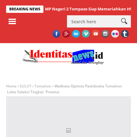
SMP Negeri 2 Tompaso Siap Memeriahkan HUT RI ke-
BREAKING NEWS
Home
SULUT
Tomohon
Walikota Optimis Paskibraka Tomohon
Lolos Seleksi Tingkat Provinsi