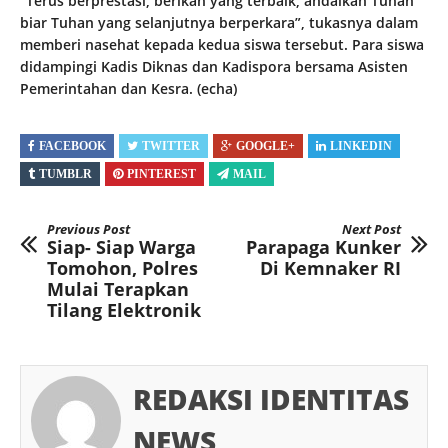
“Terus berprestasi, berikan yang terbaik, andalkan Tuhan
biar Tuhan yang selanjutnya berperkara”, tukasnya dalam
memberi nasehat kepada kedua siswa tersebut. Para siswa
didampingi Kadis Diknas dan Kadispora bersama Asisten
Pemerintahan dan Kesra. (echa)
FACEBOOK
TWITTER
GOOGLE+
LINKEDIN
TUMBLR
PINTEREST
MAIL
Previous Post
Next Post
Siap- Siap Warga
Parapaga Kunker
Tomohon, Polres
Di Kemnaker RI
Mulai Terapkan
Tilang Elektronik
REDAKSI IDENTITAS
NEWS