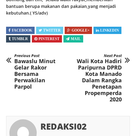
bantuan berupa makanan dan pakaian,yang menjadi
kebutuhan.( YS/adv)
FACEBOOK
TWITTER
GOOGLE+
LINKEDIN
TUMBLR
PINTEREST
MAIL
Previous Post
Next Post
Bawaslu Minut
Wali Kota Hadiri
Gelar Rakor
Paripurna DPRD
Bersama
Kota Manado
Perwakilan
Dalam Rangka
Parpol
Penetapan
Propemperda
2020
REDAKSI02