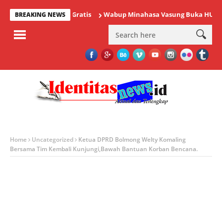
Sunatan Massal Gratis
Wabup Minahasa Vasung Buka HUT Kemerd
BREAKING NEWS
Home
Uncategorized
Ketua DPRD Bolmong Welty Komaling
Bersama Tim Kembali Kunjungi,Bawah Bantuan Korban Bencana.